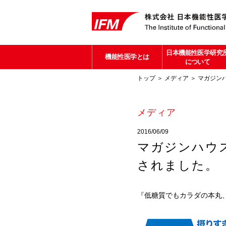
日本機能性医学研究
機能性医学とは
について
トップ
＞
メディア
＞ マガジンハ
メディア
2016/06/09
マガジンハウス「
されました。
『低糖質でもカラダの本丸